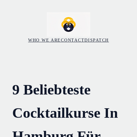
Skip
to
content
WHO WE ARE
CONTACT
DISPATCH
9 Beliebteste
Cocktailkurse In
Hamburg Für