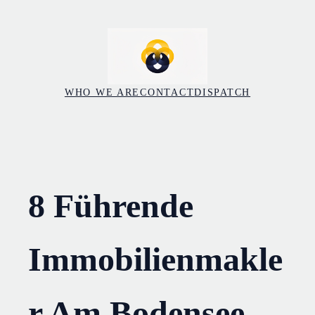
Skip
to
content
WHO WE ARE
CONTACT
DISPATCH
8 Führende
Immobilienmakle
r Am Bodensee