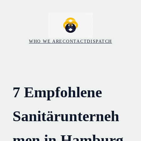
Skip
to
content
WHO WE ARE
CONTACT
DISPATCH
7 Empfohlene
Sanitärunterneh
men in Hamburg