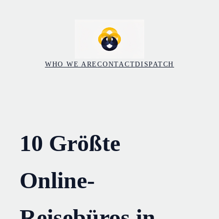
Skip
to
content
WHO WE ARE
CONTACT
DISPATCH
10 Größte
Online-
Reisebüros in